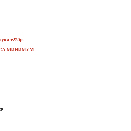
луки +250р.
4 ЧАСА МИНИМУМ
ов