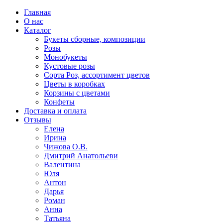
Главная
О нас
Каталог
Букеты сборные, композиции
Розы
Монобукеты
Кустовые розы
Сорта Роз, ассортимент цветов
Цветы в коробках
Корзины с цветами
Конфеты
Доставка и оплата
Отзывы
Елена
Ирина
Чижова О.В.
Дмитрий Анатольеви
Валентина
Юля
Антон
Дарья
Роман
Анна
Татьяна