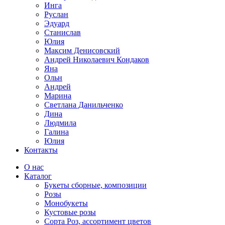
Инга
Руслан
Эдуард
Станислав
Юлия
Максим Денисовский
Андрей Николаевич Кондаков
Яна
Ольн
Андрей
Марина
Светлана Данильченко
Дина
Людмила
Галина
Юлия
Контакты
О нас
Каталог
Букеты сборные, композиции
Розы
Монобукеты
Кустовые розы
Сорта Роз, ассортимент цветов