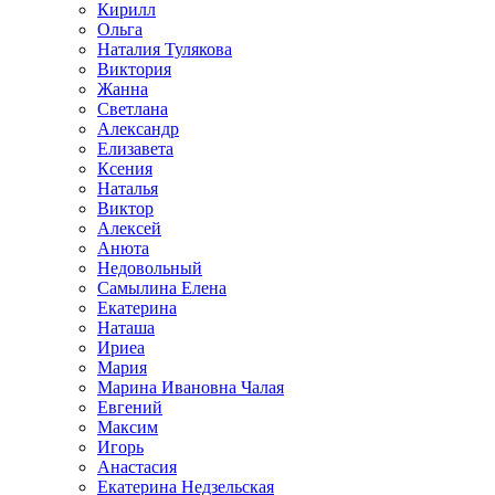
Кирилл
Ольга
Наталия Тулякова
Виктория
Жанна
Светлана
Александр
Елизавета
Ксения
Наталья
Виктор
Алексей
Анюта
Недовольный
Самылина Елена
Екатерина
Наташа
Ириеа
Мария
Марина Ивановна Чалая
Евгений
Максим
Игорь
Анастасия
Екатерина Недзельская