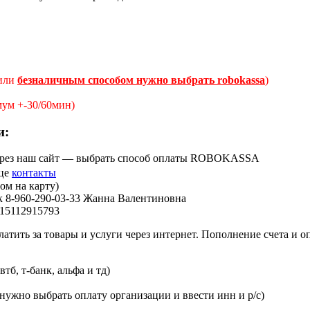
 или
безналичным способом нужно выбрать robokassa
)
мум +-30/60мин)
и:
через наш сайт — выбрать способ оплаты ROBOKASSA
ице
контакты
ом на карту)
нк 8-960-290-03-33 Жанна Валентиновна
15112915793
атить за товары и услуги через интернет. Пополнение счета и о
б, т-банк, альфа и тд)
ужно выбрать оплату организации и ввести инн и р/с)