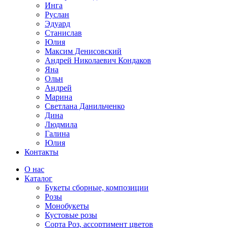
Инга
Руслан
Эдуард
Станислав
Юлия
Максим Денисовский
Андрей Николаевич Кондаков
Яна
Ольн
Андрей
Марина
Светлана Данильченко
Дина
Людмила
Галина
Юлия
Контакты
О нас
Каталог
Букеты сборные, композиции
Розы
Монобукеты
Кустовые розы
Сорта Роз, ассортимент цветов