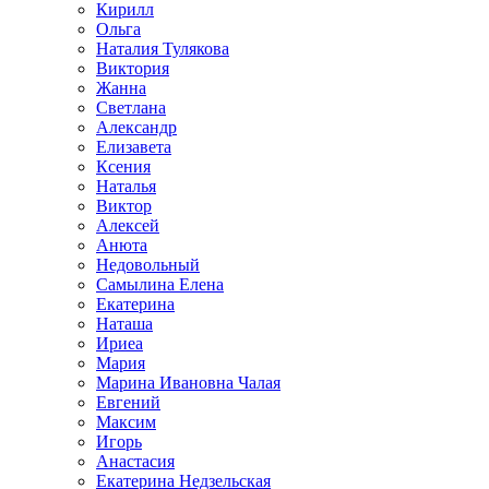
Кирилл
Ольга
Наталия Тулякова
Виктория
Жанна
Светлана
Александр
Елизавета
Ксения
Наталья
Виктор
Алексей
Анюта
Недовольный
Самылина Елена
Екатерина
Наташа
Ириеа
Мария
Марина Ивановна Чалая
Евгений
Максим
Игорь
Анастасия
Екатерина Недзельская