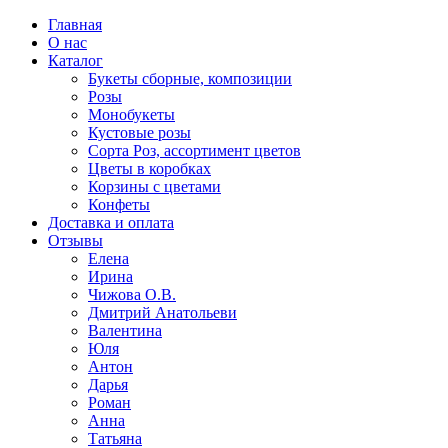
Главная
О нас
Каталог
Букеты сборные, композиции
Розы
Монобукеты
Кустовые розы
Сорта Роз, ассортимент цветов
Цветы в коробках
Корзины с цветами
Конфеты
Доставка и оплата
Отзывы
Елена
Ирина
Чижова О.В.
Дмитрий Анатольеви
Валентина
Юля
Антон
Дарья
Роман
Анна
Татьяна