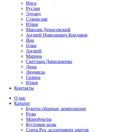
Инга
Руслан
Эдуард
Станислав
Юлия
Максим Денисовский
Андрей Николаевич Кондаков
Яна
Ольн
Андрей
Марина
Светлана Данильченко
Дина
Людмила
Галина
Юлия
Контакты
О нас
Каталог
Букеты сборные, композиции
Розы
Монобукеты
Кустовые розы
Сорта Роз, ассортимент цветов