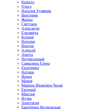
Кирилл
Ольга
Наталия Тулякова
Виктория
Жанна
Светлана
Александр
Елизавета
Ксения
Наталья
Виктор
Алексей
Анюта
Недовольный
Самылина Елена
Екатерина
Наташа
Ириеа
Мария
Марина Ивановна Чалая
Евгений
Максим
Игорь
Анастасия
Екатерина Недзельская