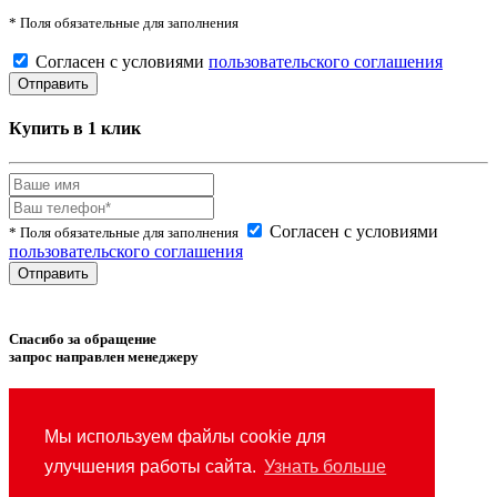
* Поля обязательные для заполнения
Согласен с условиями
пользовательского соглашения
Купить в 1 клик
Согласен с условиями
* Поля обязательные для заполнения
пользовательского соглашения
Спасибо за обращение
запрос направлен менеджеру
Товар успешно
добавлен
в сравнение.
Мы используем файлы cookie для
Товар успешно
удален
из сравнения.
улучшения работы сайта.
Узнать больше