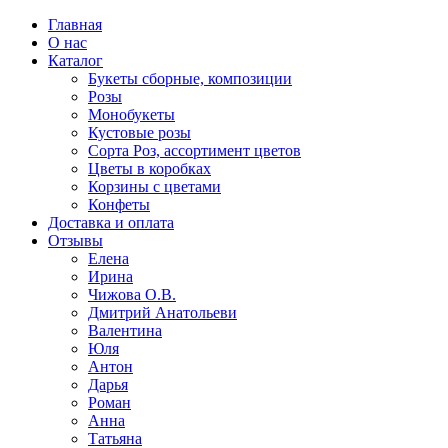
Главная
О нас
Каталог
Букеты сборные, композиции
Розы
Монобукеты
Кустовые розы
Сорта Роз, ассортимент цветов
Цветы в коробках
Корзины с цветами
Конфеты
Доставка и оплата
Отзывы
Елена
Ирина
Чижова О.В.
Дмитрий Анатольеви
Валентина
Юля
Антон
Дарья
Роман
Анна
Татьяна