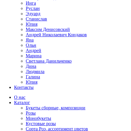
Инга
Руслан
Эдуард
Станислав
Юлия
Максим Денисовский
Андрей Николаевич Кондаков
Яна
Ольн
Андрей
Марина
Светлана Данильченко
Дина
Людмила
Галина
Юлия
Контакты
О нас
Каталог
Букеты сборные, композиции
Розы
Монобукеты
Кустовые розы
Сорта Роз, ассортимент цветов