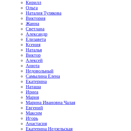
Кирилл
Ольга
Наталия Тулякова
Виктория
Жанна
Светлана
Александр
Елизавета
Ксения
Наталья
Виктор
Алексей
Анюта
Недовольный
Самылина Елена
Екатерина
Наташа
Ириеа
Мария
Марина Ивановна Чалая
Евгений
Максим
Игорь
Анастасия
Екатерина Недзельская